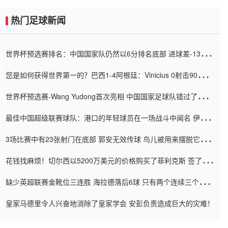
热门足球新闻
世界杯预选赛排名：中国国家队仍然以6分排名底部 进球差-13令人
震惊
您是如何获得世界第一的？巴西1-4阿根廷：Vinicius 0射击90分钟
内
世界杯预选赛-Wang Yudong首次亮相 中国国家足球队错过了世界
杯0-2
最佳中国超级联赛球队：港口的年轻球员在一场战斗中闻名 伊万放
弃了泰桑（Taishan）
3场比赛中有23张射门在底部 郭安无效传球 鸟儿被用来摆脱它
Setien痴迷于三名后卫
花钱找麻烦！切尔西以5200万美元的价格购买了菲利克斯 签了7年
并在半年内租了夏窗口
缺少英超联赛金靴位三连胜 海拉德落后6球 只有两个连续三个连续
三靴
皇家马德里令人兴奋地消除了皇家学会 安彭负责造成巨大的灾难！