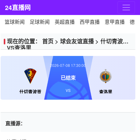
24直播网
篮球新闻
足球新闻
英超直播
西甲直播
意甲直播
德甲
现在的位置：
首页
>
球会友谊直播
>
什切青波贡
VS查洛里
2026-07-08 17:30:00
已结束
VS
什切青波贡
查洛里
直播源：