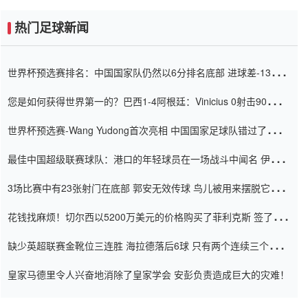
热门足球新闻
世界杯预选赛排名：中国国家队仍然以6分排名底部 进球差-13令人
震惊
您是如何获得世界第一的？巴西1-4阿根廷：Vinicius 0射击90分钟
内
世界杯预选赛-Wang Yudong首次亮相 中国国家足球队错过了世界
杯0-2
最佳中国超级联赛球队：港口的年轻球员在一场战斗中闻名 伊万放
弃了泰桑（Taishan）
3场比赛中有23张射门在底部 郭安无效传球 鸟儿被用来摆脱它
Setien痴迷于三名后卫
花钱找麻烦！切尔西以5200万美元的价格购买了菲利克斯 签了7年
并在半年内租了夏窗口
缺少英超联赛金靴位三连胜 海拉德落后6球 只有两个连续三个连续
三靴
皇家马德里令人兴奋地消除了皇家学会 安彭负责造成巨大的灾难！