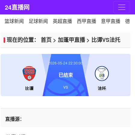
24直播网
篮球新闻
足球新闻
英超直播
西甲直播
意甲直播
德甲
现在的位置：
首页
>
加蓬甲直播
>
比谭VS法托
2026-05-24 22:30:00
已结束
VS
比谭
法托
直播源：