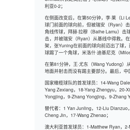
利亚0-2；
在侧面改变后，在第50分钟，李·莱（Li L
球门前面的球向前，但被瑞安（Ryan）击中
角线传球，拜赫·拉穆（Baihe Lamu）
击，并被瑞安（Ryan）从基线中得救。在
架，张Yuning在前面的球向前迈出了
球踢了一个角球，米洛什·迪基尼克（Milosh
在第81分钟，王·尤东（Wang Yudon
地面并射击而没有踢主要部分。最后，中国
国家橄榄球队的首发球员：14-Wang Dalei，4-Li
Yang Zexiang，18-Yang Zhengyu，20-
Yongjing，9-Zhang Yongjing，9-Zhang 
替代者：1 Yan Junling，12-Liu Dianzuo
Cheng Jin，17-Wang Zhenao；
澳大利亚首发球员：1-Matthew Ryan，2-Milosh 