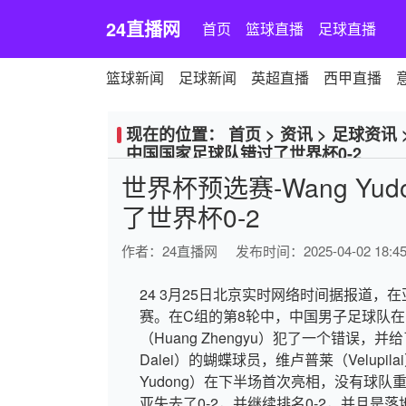
24直播网
首页
篮球直播
足球直播
篮球新闻
足球新闻
英超直播
西甲直播
现在的位置：
首页
>
资讯
>
足球资讯
中国国家足球队错过了世界杯0-2
世界杯预选赛-Wang Y
了世界杯0-2
作者：
24直播网
发布时间：2025-04-02 18:45
24 3月25日北京实时网络时间据报道，
赛。在C组的第8轮中，中国男子足球队
（Huang Zhengyu）犯了一个错误，并
Dalei）的蝴蝶球员，维卢普莱（Velupil
Yudong）在下半场首次亮相，没有球
亚失去了0-2，并继续排名0-2，并且是