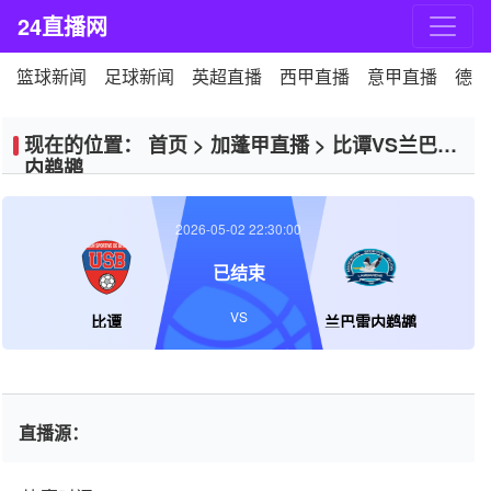
24直播网
篮球新闻
足球新闻
英超直播
西甲直播
意甲直播
德甲
现在的位置：
首页
>
加蓬甲直播
>
比谭VS兰巴雷
内鹈鹕
2026-05-02 22:30:00
已结束
VS
比谭
兰巴雷内鹈鹕
直播源：