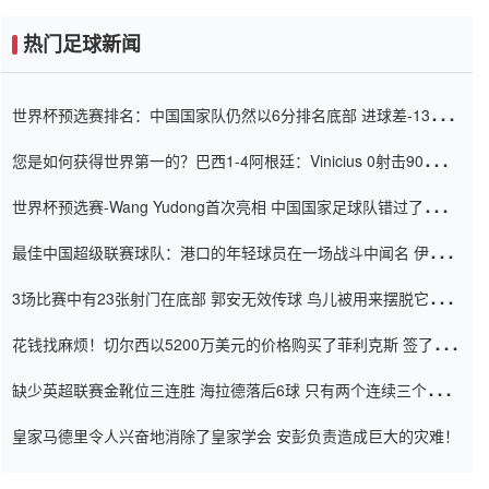
热门足球新闻
世界杯预选赛排名：中国国家队仍然以6分排名底部 进球差-13令人
震惊
您是如何获得世界第一的？巴西1-4阿根廷：Vinicius 0射击90分钟
内
世界杯预选赛-Wang Yudong首次亮相 中国国家足球队错过了世界
杯0-2
最佳中国超级联赛球队：港口的年轻球员在一场战斗中闻名 伊万放
弃了泰桑（Taishan）
3场比赛中有23张射门在底部 郭安无效传球 鸟儿被用来摆脱它
Setien痴迷于三名后卫
花钱找麻烦！切尔西以5200万美元的价格购买了菲利克斯 签了7年
并在半年内租了夏窗口
缺少英超联赛金靴位三连胜 海拉德落后6球 只有两个连续三个连续
三靴
皇家马德里令人兴奋地消除了皇家学会 安彭负责造成巨大的灾难！