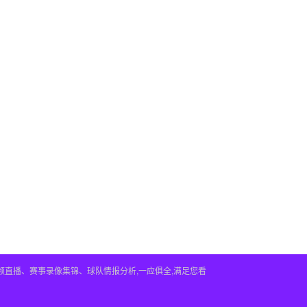
视频直播、赛事录像集锦、球队情报分析,一应俱全,满足您看