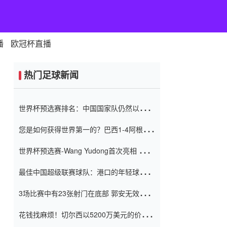
播
欧冠杯直播
热门足球新闻
世界杯预选赛排名：中国国家队仍然以6分
排名底部 进球差-13令人震惊
您是如何获得世界第一的？巴西1-4阿根
廷：Vinicius 0射击90分钟内
世界杯预选赛-Wang Yudong首次亮相 中国
国家足球队错过了世界杯0-2
最佳中国超级联赛球队：港口的年轻球员在
一场战斗中闻名 伊万放弃了泰桑
3场比赛中有23张射门在底部 郭安无效传球
（Taishan）
鸟儿被用来摆脱它 Setien痴迷于三名后卫
花钱找麻烦！切尔西以5200万美元的价格
购买了菲利克斯 签了7年 并在半年内租了夏