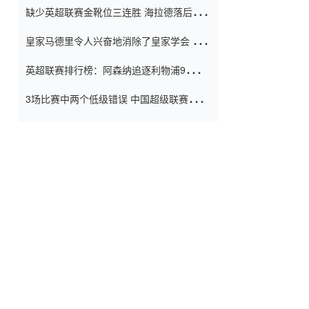
缺少英超联赛金靴位三连胜 海拉德落后6球
窗口
只有两个连续三个连续三靴
皇家马德里令人兴奋地消除了皇家学会 安
彭负责造成巨大的灾难！
英超联赛排行榜：阿森纳追逐利物浦9分 曼
联连续三件坏事
3场比赛中两个低级错误 中国超级联赛的前
守门员很老 是时候让位了 最好的继任者出
现