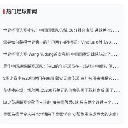
热门足球新闻
世界杯预选赛排名：中国国家队仍然以6分排名底部 进球差-13令人
震惊
您是如何获得世界第一的？巴西1-4阿根廷：Vinicius 0射击90分钟
内
世界杯预选赛-Wang Yudong首次亮相 中国国家足球队错过了世界
杯0-2
最佳中国超级联赛球队：港口的年轻球员在一场战斗中闻名 伊万放
弃了泰桑（Taishan）
3场比赛中有23张射门在底部 郭安无效传球 鸟儿被用来摆脱它
Setien痴迷于三名后卫
花钱找麻烦！切尔西以5200万美元的价格购买了菲利克斯 签了7年
并在半年内租了夏窗口
缺少英超联赛金靴位三连胜 海拉德落后6球 只有两个连续三个连续
三靴
皇家马德里令人兴奋地消除了皇家学会 安彭负责造成巨大的灾难！