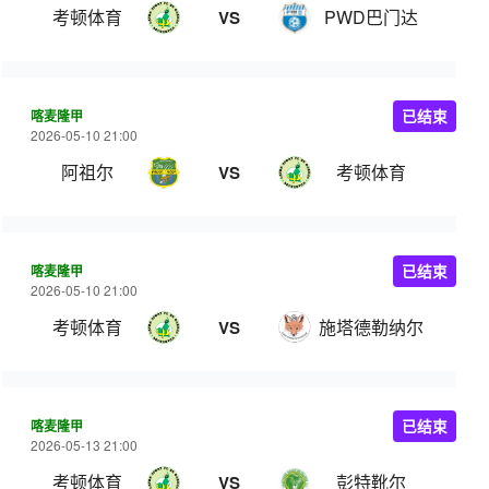
考顿体育
PWD巴门达
VS
喀麦隆甲
已结束
2026-05-10 21:00
阿祖尔
考顿体育
VS
喀麦隆甲
已结束
2026-05-10 21:00
考顿体育
施塔德勒纳尔
VS
喀麦隆甲
已结束
2026-05-13 21:00
考顿体育
彭特靴尔
VS