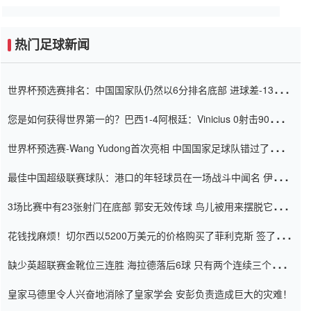
热门足球新闻
世界杯预选赛排名：中国国家队仍然以6分排名底部 进球差-13令人
震惊
您是如何获得世界第一的？巴西1-4阿根廷：Vinicius 0射击90分钟
内
世界杯预选赛-Wang Yudong首次亮相 中国国家足球队错过了世界
杯0-2
最佳中国超级联赛球队：港口的年轻球员在一场战斗中闻名 伊万放
弃了泰桑（Taishan）
3场比赛中有23张射门在底部 郭安无效传球 鸟儿被用来摆脱它
Setien痴迷于三名后卫
花钱找麻烦！切尔西以5200万美元的价格购买了菲利克斯 签了7年
并在半年内租了夏窗口
缺少英超联赛金靴位三连胜 海拉德落后6球 只有两个连续三个连续
三靴
皇家马德里令人兴奋地消除了皇家学会 安彭负责造成巨大的灾难！