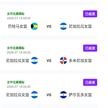
女中北美锦标
已结束
2026-07-14 09:30
巴哈马女篮
尼加拉瓜女篮
VS
女中北美锦标
已结束
2026-07-16 09:30
尼加拉瓜女篮
多米尼加女篮
VS
女中北美锦标
已结束
2026-07-18 04:30
尼加拉瓜女篮
萨尔瓦多女篮
VS