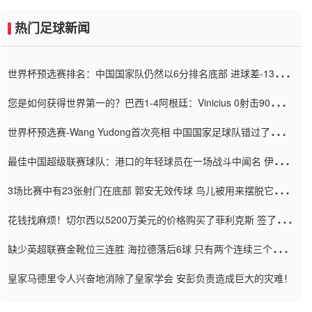
热门足球新闻
世界杯预选赛排名：中国国家队仍然以6分排名底部 进球差-13令人
震惊
您是如何获得世界第一的？巴西1-4阿根廷：Vinicius 0射击90分钟
内
世界杯预选赛-Wang Yudong首次亮相 中国国家足球队错过了世界
杯0-2
最佳中国超级联赛球队：港口的年轻球员在一场战斗中闻名 伊万放
弃了泰桑（Taishan）
3场比赛中有23张射门在底部 郭安无效传球 鸟儿被用来摆脱它
Setien痴迷于三名后卫
花钱找麻烦！切尔西以5200万美元的价格购买了菲利克斯 签了7年
并在半年内租了夏窗口
缺少英超联赛金靴位三连胜 海拉德落后6球 只有两个连续三个连续
三靴
皇家马德里令人兴奋地消除了皇家学会 安彭负责造成巨大的灾难！