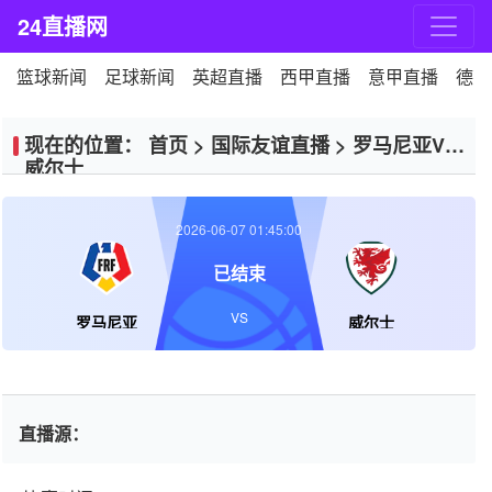
24直播网
篮球新闻
足球新闻
英超直播
西甲直播
意甲直播
德甲
现在的位置：
首页
>
国际友谊直播
>
罗马尼亚VS
威尔士
2026-06-07 01:45:00
已结束
VS
罗马尼亚
威尔士
直播源：