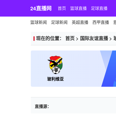
24直播网
首页
篮球直播
足球直播
篮球新闻
足球新闻
英超直播
西甲直播
现在的位置：
首页
>
国际友谊直播
>
玻利维亚
直播源：