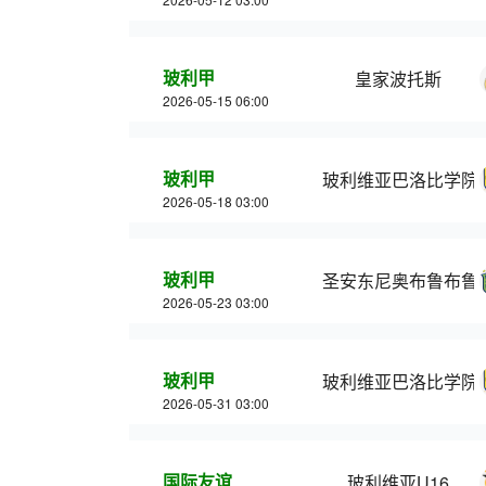
玻利甲
皇家波托斯
2026-05-15 06:00
玻利甲
玻利维亚巴洛比学院
2026-05-18 03:00
玻利甲
圣安东尼奥布鲁布鲁
2026-05-23 03:00
玻利甲
玻利维亚巴洛比学院
2026-05-31 03:00
国际友谊
玻利维亚U16