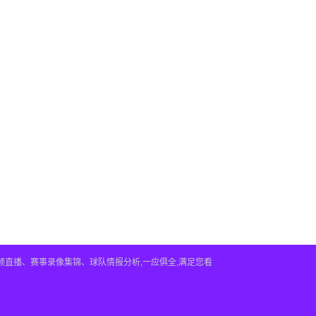
视频直播、赛事录像集锦、球队情报分析,一应俱全,满足您看