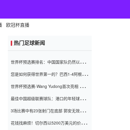
播
欧冠杯直播
热门足球新闻
世界杯预选赛排名：中国国家队仍然以6分
排名底部 进球差-13令人震惊
您是如何获得世界第一的？巴西1-4阿根
廷：Vinicius 0射击90分钟内
世界杯预选赛-Wang Yudong首次亮相 中国
国家足球队错过了世界杯0-2
最佳中国超级联赛球队：港口的年轻球员在
一场战斗中闻名 伊万放弃了泰桑
3场比赛中有23张射门在底部 郭安无效传球
（Taishan）
鸟儿被用来摆脱它 Setien痴迷于三名后卫
花钱找麻烦！切尔西以5200万美元的价格
购买了菲利克斯 签了7年 并在半年内租了夏