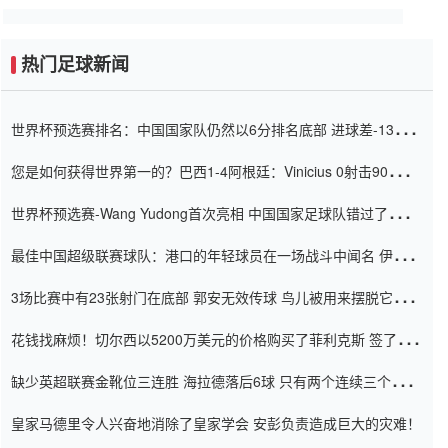
热门足球新闻
世界杯预选赛排名：中国国家队仍然以6分排名底部 进球差-13令人
震惊
您是如何获得世界第一的？巴西1-4阿根廷：Vinicius 0射击90分钟
内
世界杯预选赛-Wang Yudong首次亮相 中国国家足球队错过了世界
杯0-2
最佳中国超级联赛球队：港口的年轻球员在一场战斗中闻名 伊万放
弃了泰桑（Taishan）
3场比赛中有23张射门在底部 郭安无效传球 鸟儿被用来摆脱它
Setien痴迷于三名后卫
花钱找麻烦！切尔西以5200万美元的价格购买了菲利克斯 签了7年
并在半年内租了夏窗口
缺少英超联赛金靴位三连胜 海拉德落后6球 只有两个连续三个连续
三靴
皇家马德里令人兴奋地消除了皇家学会 安彭负责造成巨大的灾难！