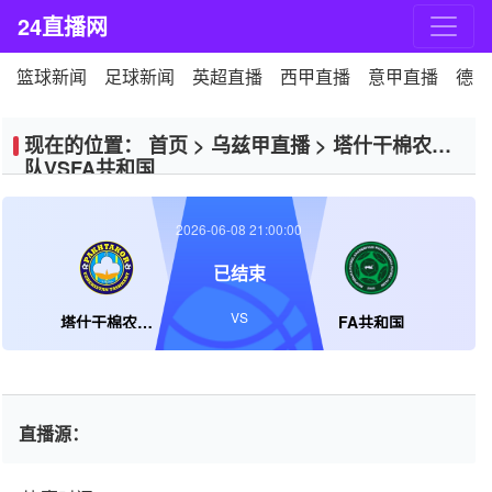
24直播网
篮球新闻
足球新闻
英超直播
西甲直播
意甲直播
德甲
现在的位置：
首页
>
乌兹甲直播
>
塔什干棉农B
队VSFA共和国
2026-06-08 21:00:00
已结束
VS
塔什干棉农B队
FA共和国
直播源：