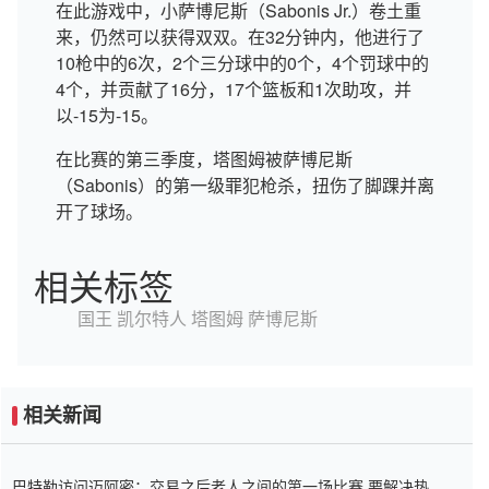
在此游戏中，小萨博尼斯（Sabonis Jr.）卷土重
来，仍然可以获得双双。在32分钟内，他进行了
10枪中的6次，2个三分球中的0个，4个罚球中的
4个，并贡献了16分，17个篮板和1次助攻，并
以-15为-15。
在比赛的第三季度，塔图姆被萨博尼斯
（Sabonis）的第一级罪犯枪杀，扭伤了脚踝并离
开了球场。
相关标签
国王
凯尔特人
塔图姆
萨博尼斯
相关新闻
巴特勒访问迈阿密：交易之后老人之间的第一场比赛 要解决热情的