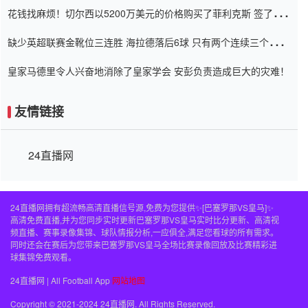
花钱找麻烦！切尔西以5200万美元的价格购买了菲利克斯 签了7年
并在半年内租了夏窗口
缺少英超联赛金靴位三连胜 海拉德落后6球 只有两个连续三个连续
三靴
皇家马德里令人兴奋地消除了皇家学会 安彭负责造成巨大的灾难！
友情链接
24直播网
24直播网拥有超流畅高清直播信号源,免费为您提供✨[巴塞罗那VS皇马]✨
高清免费直播,并为您同步实时更新巴塞罗那VS皇马实时比分更新、高清视
频直播、赛事录像集锦、球队情报分析,一应俱全,满足您看球的所有需求。
同时还会在赛后为您带来巴塞罗那VS皇马全场比赛录像回放及比赛精彩进
球集锦免费观看。
24直播网 | All Football App
网站地图
Copyright © 2021-2024 24直播网. All Rights Reserved.