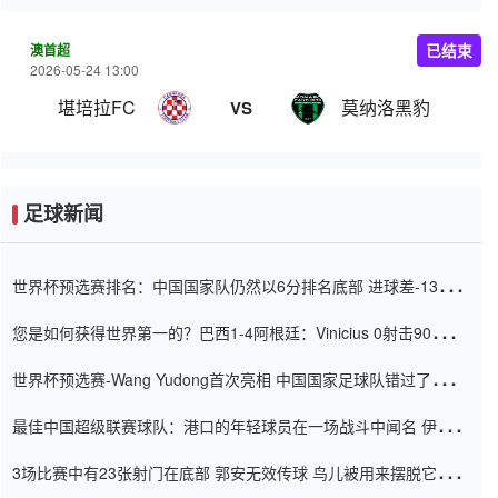
澳首超
已结束
2026-05-24 13:00
堪培拉FC
莫纳洛黑豹
VS
足球新闻
世界杯预选赛排名：中国国家队仍然以6分排名底部 进球差-13令人
震惊
您是如何获得世界第一的？巴西1-4阿根廷：Vinicius 0射击90分钟
内
世界杯预选赛-Wang Yudong首次亮相 中国国家足球队错过了世界
杯0-2
最佳中国超级联赛球队：港口的年轻球员在一场战斗中闻名 伊万放
弃了泰桑（Taishan）
3场比赛中有23张射门在底部 郭安无效传球 鸟儿被用来摆脱它
Setien痴迷于三名后卫