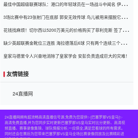
最佳中国超级联赛球队：港口的年轻球员在一场战斗中闻名 伊万放
弃了泰桑（Taishan）
3场比赛中有23张射门在底部 郭安无效传球 鸟儿被用来摆脱它
Setien痴迷于三名后卫
花钱找麻烦！切尔西以5200万美元的价格购买了菲利克斯 签了7年
并在半年内租了夏窗口
缺少英超联赛金靴位三连胜 海拉德落后6球 只有两个连续三个连续
三靴
皇家马德里令人兴奋地消除了皇家学会 安彭负责造成巨大的灾难！
友情链接
24直播网
24直播网拥有超流畅高清直播信号源,免费为您提供✨[巴塞罗那VS皇马]✨
高清免费直播,并为您同步实时更新巴塞罗那VS皇马实时比分更新、高清视
频直播、赛事录像集锦、球队情报分析,一应俱全,满足您看球的所有需求。
同时还会在赛后为您带来巴塞罗那VS皇马全场比赛录像回放及比赛精彩进